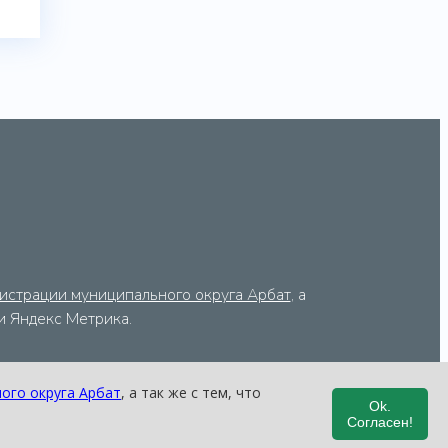
истрации муниципального округа Арбат
, а
ки Яндекс Метрика.
ого округа Арбат
, а так же с тем, что
Ok.
Согласен!