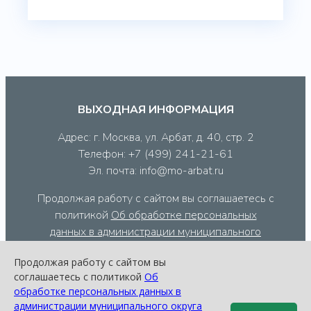
ВЫХОДНАЯ ИНФОРМАЦИЯ
Адрес: г. Москва, ул. Арбат, д. 40, стр. 2
Телефон: +7 (499) 241-21-61
Эл. почта: info@mo-arbat.ru
Продолжая работу с сайтом вы соглашаетесь с
политикой
Об обработке персональных
данных в администрации муниципального
округа Арбат
, а так же с тем, что данный сайт
Продолжая работу с сайтом вы
использует cookie-файлы и сервис веб-
соглашаетесь с политикой
Об
аналитики Яндекс Метрика.
обработке персональных данных в
администрации муниципального округа
Подробная информация о Яндекс